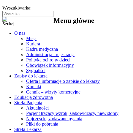
Wyszukiwarka:
Menu główne
O nas
Misja
Kariera
Kadra medyczna
Administracja i rejestracja
Polityka ochrony dzieci
Obowiązek informacyjny
Sygnaliści
Zapisy do lekarza
Oferta i informacje o zapisie do lekarzy
Kontakt
Cennik – wizyty komercyjne
Edukacja zdrowotna
Strefa Pacjenta
Aktualności
Pacjent tracący wzrok, słabowidzący, niewidomy
Najczęściej zadawane pytania
Pliki do pobrania
Strefa Lekarza