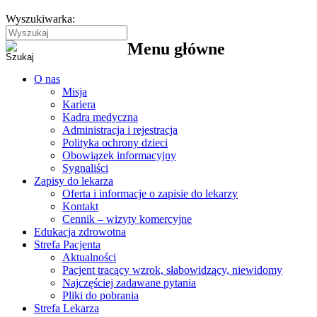
Wyszukiwarka:
Menu główne
O nas
Misja
Kariera
Kadra medyczna
Administracja i rejestracja
Polityka ochrony dzieci
Obowiązek informacyjny
Sygnaliści
Zapisy do lekarza
Oferta i informacje o zapisie do lekarzy
Kontakt
Cennik – wizyty komercyjne
Edukacja zdrowotna
Strefa Pacjenta
Aktualności
Pacjent tracący wzrok, słabowidzący, niewidomy
Najczęściej zadawane pytania
Pliki do pobrania
Strefa Lekarza