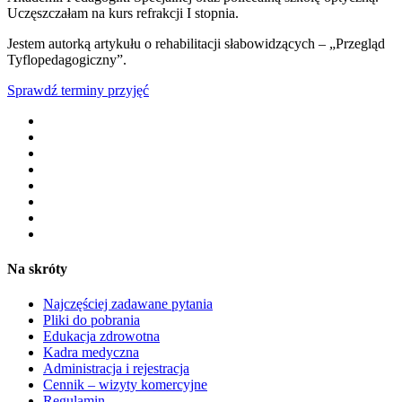
Uczęszczałam na kurs refrakcji I stopnia.
Jestem autorką artykułu o rehabilitacji słabowidzących – „Przegląd
Tyflopedagogiczny”.
Sprawdź terminy przyjęć
Na skróty
Najczęściej zadawane pytania
Pliki do pobrania
Edukacja zdrowotna
Kadra medyczna
Administracja i rejestracja
Cennik – wizyty komercyjne
Regulamin