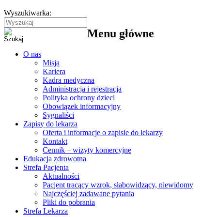
Wyszukiwarka:
Menu główne
O nas
Misja
Kariera
Kadra medyczna
Administracja i rejestracja
Polityka ochrony dzieci
Obowiązek informacyjny
Sygnaliści
Zapisy do lekarza
Oferta i informacje o zapisie do lekarzy
Kontakt
Cennik – wizyty komercyjne
Edukacja zdrowotna
Strefa Pacjenta
Aktualności
Pacjent tracący wzrok, słabowidzący, niewidomy
Najczęściej zadawane pytania
Pliki do pobrania
Strefa Lekarza