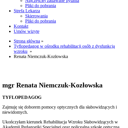
Najczęściej zadawane pytania
Pliki do pobrania
Strefa Lekarza
Skierowania
Pliki do pobrania
Kontakt
Umów wizytę
Strona główna
»
Tyflopedagog w ośrodku rehabilitacji osób z dysfunkcją
wzroku
»
Renata Niemczuk-Kozłowska
mgr
Renata Niemczuk-Kozłowska
TYFLOPEDAGOG
Zajmuję się doborem pomocy optycznych dla słabowidzących i
niewidomych.
Ukończyłam kierunek Rehabilitacja Wzroku Słabowidzących w
Akademii Pedagogiki Specjalnej oraz policealną szkołę optyczną.