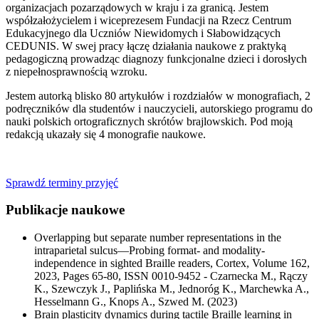
organizacjach pozarządowych w kraju i za granicą. Jestem
współzałożycielem i wiceprezesem Fundacji na Rzecz Centrum
Edukacyjnego dla Uczniów Niewidomych i Słabowidzących
CEDUNIS. W swej pracy łączę działania naukowe z praktyką
pedagogiczną prowadząc diagnozy funkcjonalne dzieci i dorosłych
z niepełnosprawnością wzroku.
Jestem autorką blisko 80 artykułów i rozdziałów w monografiach, 2
podręczników dla studentów i nauczycieli, autorskiego programu do
nauki polskich ortograficznych skrótów brajlowskich. Pod moją
redakcją ukazały się 4 monografie naukowe.
Sprawdź terminy przyjęć
Publikacje naukowe
Overlapping but separate number representations in the
intraparietal sulcus—Probing format- and modality-
independence in sighted Braille readers, Cortex, Volume 162,
2023, Pages 65-80, ISSN 0010-9452 - Czarnecka M., Rączy
K., Szewczyk J., Paplińska M., Jednoróg K., Marchewka A.,
Hesselmann G., Knops A., Szwed M. (2023)
Brain plasticity dynamics during tactile Braille learning in