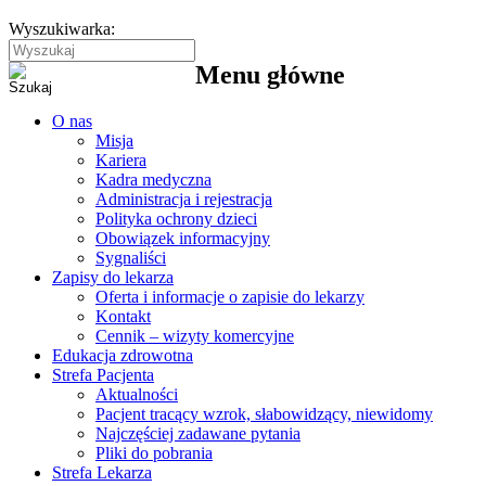
Wyszukiwarka:
Menu główne
O nas
Misja
Kariera
Kadra medyczna
Administracja i rejestracja
Polityka ochrony dzieci
Obowiązek informacyjny
Sygnaliści
Zapisy do lekarza
Oferta i informacje o zapisie do lekarzy
Kontakt
Cennik – wizyty komercyjne
Edukacja zdrowotna
Strefa Pacjenta
Aktualności
Pacjent tracący wzrok, słabowidzący, niewidomy
Najczęściej zadawane pytania
Pliki do pobrania
Strefa Lekarza