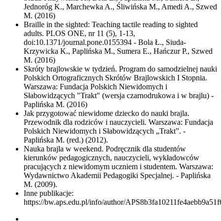
Jednoróg K., Marchewka A., Śliwińska M., Amedi A., Szwed
M. (2016)
Braille in the sighted: Teaching tactile reading to sighted
adults. PLOS ONE, nr 11 (5), 1-13,
doi:10.1371/journal.pone.0155394 - Bola Ł., Siuda-
Krzywicka K., Paplińska M., Sumera E., Hańczur P., Szwed
M. (2016)
Skróty brajlowskie w tydzień. Program do samodzielnej nauki
Polskich Ortograficznych Skrótów Brajlowskich I Stopnia.
Warszawa: Fundacja Polskich Niewidomych i
Słabowidzących "Trakt" (wersja czarnodrukowa i w brajlu) -
Paplińska M. (2016)
Jak przygotować niewidome dziecko do nauki brajla.
Przewodnik dla rodziców i nauczycieli. Warszawa: Fundacja
Polskich Niewidomych i Słabowidzących „Trakt”. -
Paplińska M. (red.) (2012).
Nauka brajla w weekend. Podręcznik dla studentów
kierunków pedagogicznych, nauczycieli, wykładowców
pracujących z niewidomym uczniem i studentem. Warszawa:
Wydawnictwo Akademii Pedagogiki Specjalnej. - Paplińska
M. (2009).
Inne publikacje:
https://bw.aps.edu.pl/info/author/APS8b3fa10211fe4aebb9a51