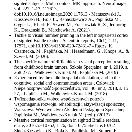
sighted subjects: Multi-contrast MRI approach. NeuroImage,
vol. 227, 1-13, 117613,
doi:10.1016/j.neuroimage.2020.117613 - Matuszewski J.,
Kossowski B., Bola Ł., Banaszkiewicz A., Paplińska M.,
Gyger L., Kherif F., Szwed M., Frackowiak R. S., Jednoróg
K., Draganski B., Marchewka A. (2021).
Tactile to visual number priming in the left intraparietal cortex
of sighted Braille readers. Scientific reports, 10(1), 1-11,
17571, doi:10.1038/s41598-020-72431-7 - Rączy, K.,
Czarnecka, M., Paplińska, M., Hesselmann, G., Knops, A., &
Szwed, M. (2020).
The specific nature of difficulties in visual perception resulting
from childhood brain tumors, Szkoła Specjalna, nr 4, 2019, s.
268-277, - Walkiewicz-Krutak M., Paplińska M. (2019)
Experienced by the child in spatial orientation, and in the
cognitive, social and communication areas , Człowiek
Niepełnosprawność Społeczeństwo, vol. 40, nr 2, 2018, s. 15-
27, - Paplińska M., Walkiewicz-Krutak M. (2018)
Tyflopedagogika wobec współczesnych potrzeb
wspomagania rozwoju, rehabilitacji i aktywizacji społecznej.
Warszawa: Wydawnictwo Akademii Pedagogiki Specjalnej -
Paplińska M., Walkiewicz-Krutak M. (red.). (2017)
Massive cortical reorganization in sighted Braille readers.
eLife, 2016;5:e10762, 1-26, doi: 10.7554/eLife.10762 -
Siuda-Krzywicka K., Bola Ł., Paplińska M., Sumera E.,