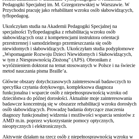
Pedagogiki Specjalnej im. M. Grzegorzewskiej w Warszawie. W
Przychodni pracuję jako rehabilitant wzroku osób słabowidzących,
tyflopedagog.
Ukończyłam studia na Akademii Pedagogiki Specjalnej na
specjalności Tyflopedagogika z rehabilitacją wzroku osób
słabowidzących oraz z kompetencjami instruktora orientacji
przestrzennej i samodzielnego przemieszczania się osób
niewidomych i słabowidzących. Ukończyłam studia podyplomowe
„Wspomaganie Rozwoju Dzieci Niewidomych i Słabowidzących,
w tym z Niesprawnością Złożoną” (APS). Obroniłam z
wyróżnieniem doktorat na temat stosowanych w Polsce i na świecie
metod nauczania pisma Braille’a.
Główne obszary dotychczasowych zainteresowań badawczych to
specyfika czytania dotykowego, kompleksowa diagnoza
funkcjonalna i wsparcie osób z niepełnosprawnością wzroku od
dzieciństwa do późnej dorosłości. Aktualnie moje zainteresowania
badawcze koncentrują się w obszarze rehabilitacji wzroku dorosłych
osób słabowidzących. Prowadzę badania dotyczące znaczenia
diagnozy funkcjonalnej widzenia i możliwości wsparcia seniorów z
AMD m.in. poprzez wykorzystanie pomocy optycznych,
nieoptycznych i elektronicznych.
Aktywnie działam na rzecz osób z niepełnosprawnością wzroku w