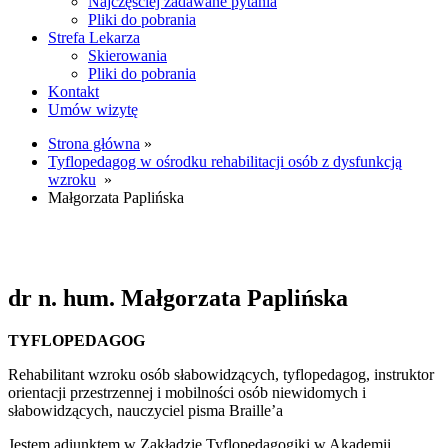
Najczęściej zadawane pytania
Pliki do pobrania
Strefa Lekarza
Skierowania
Pliki do pobrania
Kontakt
Umów wizytę
Strona główna
»
Tyflopedagog w ośrodku rehabilitacji osób z dysfunkcją
wzroku
»
Małgorzata Paplińska
dr n. hum.
Małgorzata Paplińska
TYFLOPEDAGOG
Rehabilitant wzroku osób słabowidzących, tyflopedagog, instruktor
orientacji przestrzennej i mobilności osób niewidomych i
słabowidzących, nauczyciel pisma Braille’a
Jestem adiunktem w Zakładzie Tyflopedagogiki w Akademii