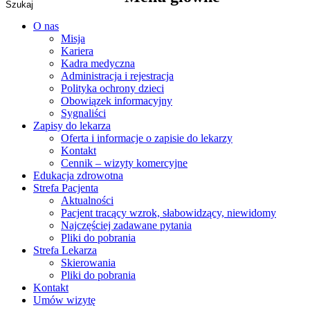
O nas
Misja
Kariera
Kadra medyczna
Administracja i rejestracja
Polityka ochrony dzieci
Obowiązek informacyjny
Sygnaliści
Zapisy do lekarza
Oferta i informacje o zapisie do lekarzy
Kontakt
Cennik – wizyty komercyjne
Edukacja zdrowotna
Strefa Pacjenta
Aktualności
Pacjent tracący wzrok, słabowidzący, niewidomy
Najczęściej zadawane pytania
Pliki do pobrania
Strefa Lekarza
Skierowania
Pliki do pobrania
Kontakt
Umów wizytę