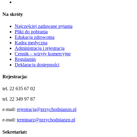
Na skróty
Najczęściej zadawane pytania
Pliki do pobrania
Edukacja zdrowotna
Kadra medyczna
Administracja i rejestracja
Cennik – wizyty komercyjne
Regulamin
Deklaracja dostępności
Rejestracja:
tel. 22 635 67 02
tel. 22 349 97 87
e-mail:
rejestracja@przychodniapzn.pl
e-mail:
terminarz@przychodniapzn.pl
Sekretariat: