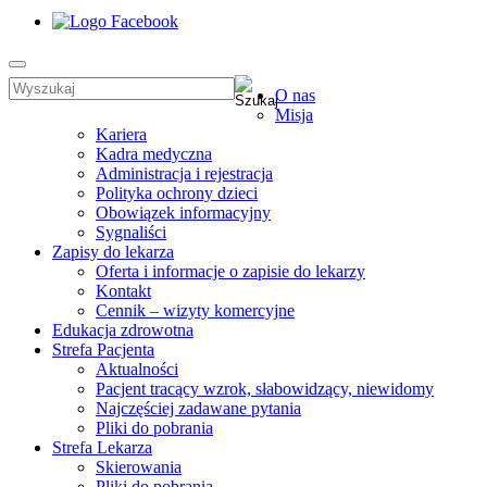
O nas
Misja
Kariera
Kadra medyczna
Administracja i rejestracja
Polityka ochrony dzieci
Obowiązek informacyjny
Sygnaliści
Zapisy do lekarza
Oferta i informacje o zapisie do lekarzy
Kontakt
Cennik – wizyty komercyjne
Edukacja zdrowotna
Strefa Pacjenta
Aktualności
Pacjent tracący wzrok, słabowidzący, niewidomy
Najczęściej zadawane pytania
Pliki do pobrania
Strefa Lekarza
Skierowania
Pliki do pobrania